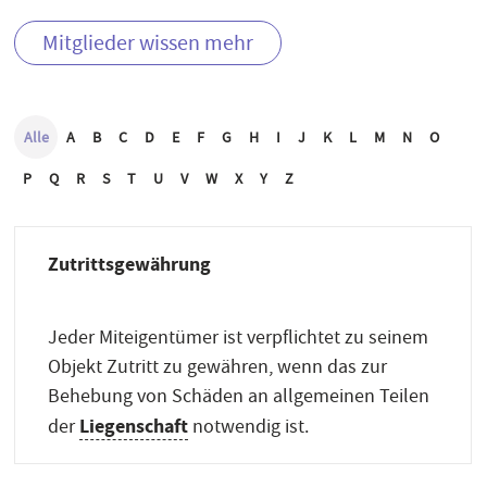
Mitglieder wissen mehr
Alle
A
B
C
D
E
F
G
H
I
J
K
L
M
N
O
P
Q
R
S
T
U
V
W
X
Y
Z
Zutrittsgewährung
Jeder Miteigentümer ist verpflichtet zu seinem
Objekt Zutritt zu gewähren, wenn das zur
Behebung von Schäden an allgemeinen Teilen
Liegenschaft
der
notwendig ist.