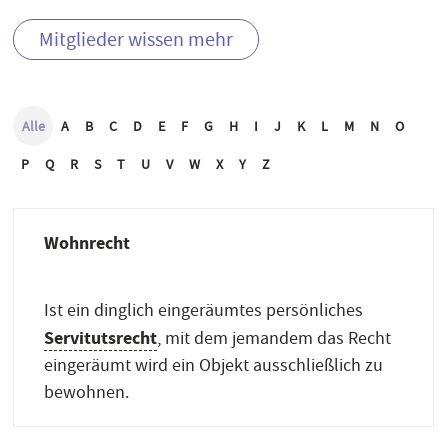
Mitglieder wissen mehr
Alle
A
B
C
D
E
F
G
H
I
J
K
L
M
N
O
P
Q
R
S
T
U
V
W
X
Y
Z
Wohnrecht
Ist ein dinglich eingeräumtes persönliches
Servitutsrecht
, mit dem jemandem das Recht
eingeräumt wird ein Objekt ausschließlich zu
bewohnen.