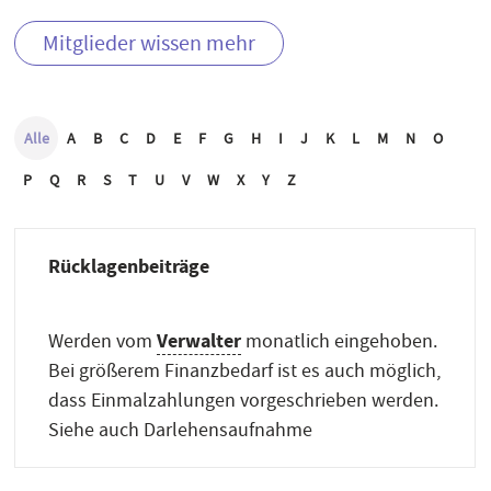
Mitglieder wissen mehr
Alle
A
B
C
D
E
F
G
H
I
J
K
L
M
N
O
P
Q
R
S
T
U
V
W
X
Y
Z
Rücklagenbeiträge
Verwalter
Werden vom
monatlich eingehoben.
Bei größerem Finanzbedarf ist es auch möglich,
dass Einmalzahlungen vorgeschrieben werden.
Siehe auch Darlehensaufnahme