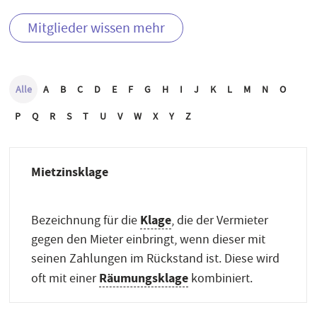
Mitglieder wissen mehr
Alle
A
B
C
D
E
F
G
H
I
J
K
L
M
N
O
P
Q
R
S
T
U
V
W
X
Y
Z
Mietzinsklage
Klage
Bezeichnung für die
, die der Vermieter
gegen den Mieter einbringt, wenn dieser mit
seinen Zahlungen im Rückstand ist. Diese wird
Räumungsklage
oft mit einer
kombiniert.