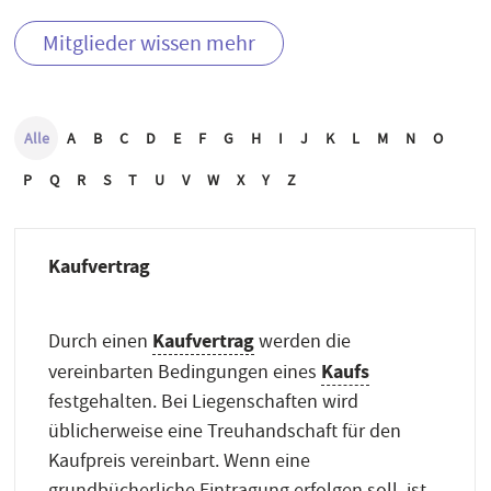
Mitglieder wissen mehr
Alle
A
B
C
D
E
F
G
H
I
J
K
L
M
N
O
P
Q
R
S
T
U
V
W
X
Y
Z
Kaufvertrag
Kaufvertrag
Durch einen
werden die
Kaufs
vereinbarten Bedingungen eines
festgehalten. Bei Liegenschaften wird
üblicherweise eine Treuhandschaft für den
Kaufpreis vereinbart. Wenn eine
grundbücherliche Eintragung erfolgen soll, ist