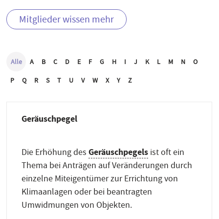
Mitglieder wissen mehr
Alle
A
B
C
D
E
F
G
H
I
J
K
L
M
N
O
P
Q
R
S
T
U
V
W
X
Y
Z
Geräuschpegel
Geräuschpegels
Die Erhöhung des
ist oft ein
Thema bei Anträgen auf Veränderungen durch
einzelne Miteigentümer zur Errichtung von
Klimaanlagen oder bei beantragten
Umwidmungen von Objekten.