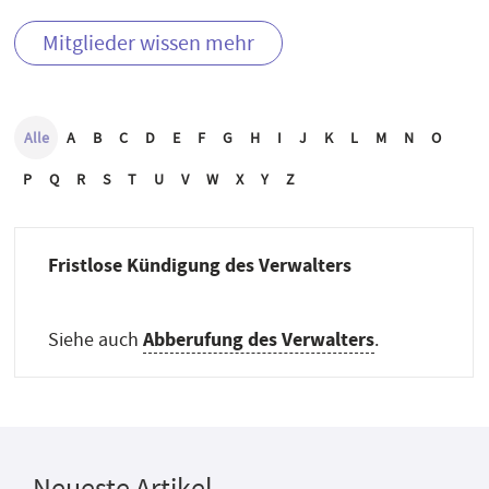
Mitglieder wissen mehr
Alle
A
B
C
D
E
F
G
H
I
J
K
L
M
N
O
P
Q
R
S
T
U
V
W
X
Y
Z
Fristlose Kündigung des Verwalters
Abberufung des Verwalters
Siehe auch
.
Neueste Artikel