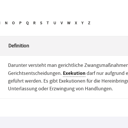
M
N
O
P
Q
R
S
T
U
V
W
X
Y
Z
Definition
Darunter versteht man gerichtliche Zwangsmaßnahmen
Exekution
Gerichtsentscheidungen.
darf nur aufgrund e
geführt werden. Es gibt Exekutionen für die Hereinbrin
Unterlassung oder Erzwingung von Handlungen.