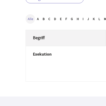
Alle
A
B
C
D
E
F
G
H
I
J
K
L
Begriff
Exekution