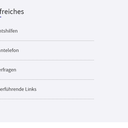
freiches
tshilfen
ntelefon
erfragen
erführende Links