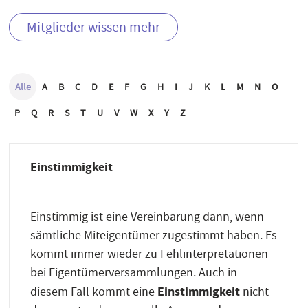
Mitglieder wissen mehr
Alle
A
B
C
D
E
F
G
H
I
J
K
L
M
N
O
P
Q
R
S
T
U
V
W
X
Y
Z
Einstimmigkeit
Einstimmig ist eine Vereinbarung dann, wenn
sämtliche Miteigentümer zugestimmt haben. Es
kommt immer wieder zu Fehlinterpretationen
bei Eigentümerversammlungen. Auch in
Einstimmigkeit
diesem Fall kommt eine
nicht