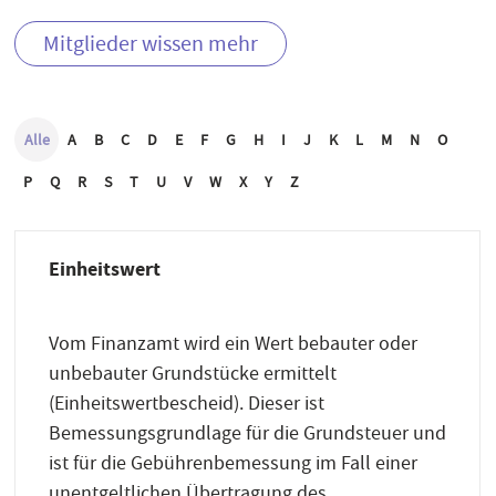
Mitglieder wissen mehr
Alle
A
B
C
D
E
F
G
H
I
J
K
L
M
N
O
P
Q
R
S
T
U
V
W
X
Y
Z
Einheitswert
Vom Finanzamt wird ein Wert bebauter oder
unbebauter Grundstücke ermittelt
(Einheitswertbescheid). Dieser ist
Bemessungsgrundlage für die Grundsteuer und
ist für die Gebührenbemessung im Fall einer
unentgeltlichen Übertragung des