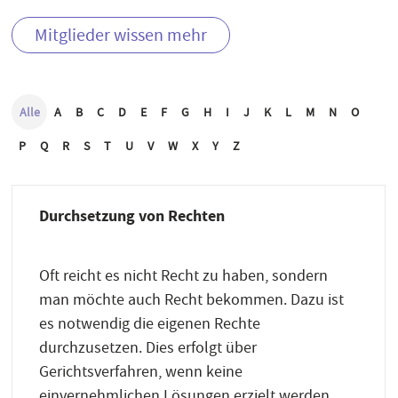
Mitglieder wissen mehr
Alle
A
B
C
D
E
F
G
H
I
J
K
L
M
N
O
P
Q
R
S
T
U
V
W
X
Y
Z
Durchsetzung von Rechten
Oft reicht es nicht Recht zu haben, sondern
man möchte auch Recht bekommen. Dazu ist
es notwendig die eigenen Rechte
durchzusetzen. Dies erfolgt über
Gerichtsverfahren, wenn keine
einvernehmlichen Lösungen erzielt werden