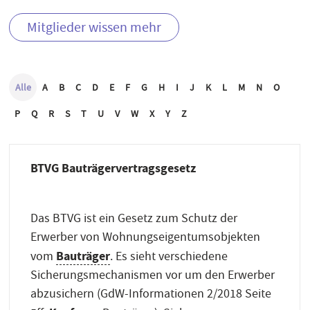
Mitglieder wissen mehr
Alle
A
B
C
D
E
F
G
H
I
J
K
L
M
N
O
P
Q
R
S
T
U
V
W
X
Y
Z
BTVG Bauträgervertragsgesetz
Das BTVG ist ein Gesetz zum Schutz der
Erwerber von Wohnungseigentumsobjekten
Bauträger
vom
. Es sieht verschiedene
Sicherungsmechanismen vor um den Erwerber
abzusichern (GdW-Informationen 2/2018 Seite