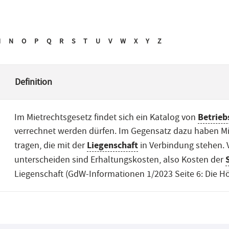
M
N
O
P
Q
R
S
T
U
V
W
X
Y
Z
Definition
Betrieb
Im Mietrechtsgesetz findet sich ein Katalog von
verrechnet werden dürfen. Im Gegensatz dazu haben Mi
Liegenschaft
tragen, die mit der
in Verbindung stehen. 
unterscheiden sind Erhaltungskosten, also Kosten der
Liegenschaft (GdW-Informationen 1/2023 Seite 6: Die H