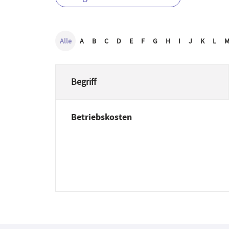
Alle
A
B
C
D
E
F
G
H
I
J
K
L
Begriff
Betriebskosten