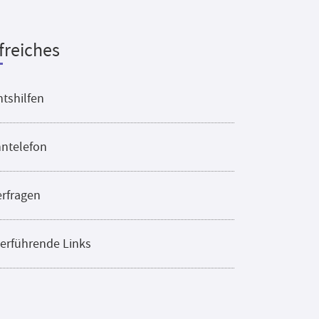
freiches
tshilfen
ntelefon
erfragen
erführende Links