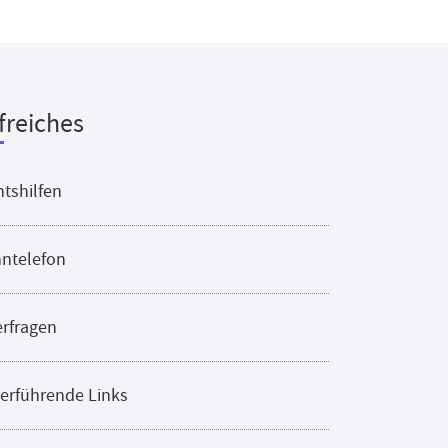
freiches
tshilfen
ntelefon
erfragen
erführende Links