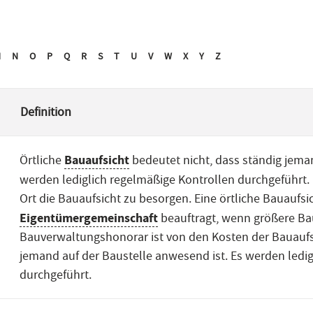
M
N
O
P
Q
R
S
T
U
V
W
X
Y
Z
Definition
Bauaufsicht
Örtliche
bedeutet nicht, dass ständig jeman
werden lediglich regelmäßige Kontrollen durchgeführt.
Ort die Bauaufsicht zu besorgen. Eine örtliche Bauaufsi
Eigentümergemeinschaft
beauftragt, wenn größere Ba
Bauverwaltungshonorar ist von den Kosten der Bauaufsi
jemand auf der Baustelle anwesend ist. Es werden ledi
durchgeführt.