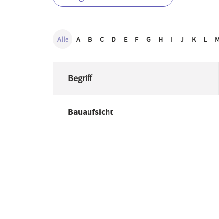
Alle
A
B
C
D
E
F
G
H
I
J
K
L
Begriff
Bauaufsicht