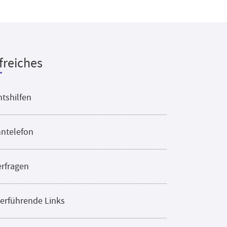
freiches
tshilfen
ntelefon
erfragen
erführende Links