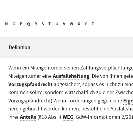
M
N
O
P
Q
R
S
T
U
V
W
X
Y
Z
Definition
Wenn ein Miteigentümer seinen Zahlungsverpflichtungen
Ausfallshaftung
Miteigentümer eine
. Die von ihnen gel
Vorzugspfandrecht
abgesichert, sodass es nicht zu ei
kommen sollte, sondern wirtschaftlich zu einer Zwische
Eig
Vorzugspfandrecht) Wenn Forderungen gegen eine
hereingebracht werden können, besteht eine Ausfallsh
Anteile
WEG
ihrer
(§18 Abs. 4
, GdW-Informationen 2/2011