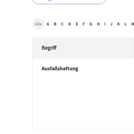
Alle
A
B
C
D
E
F
G
H
I
J
K
L
Begriff
Ausfallshaftung