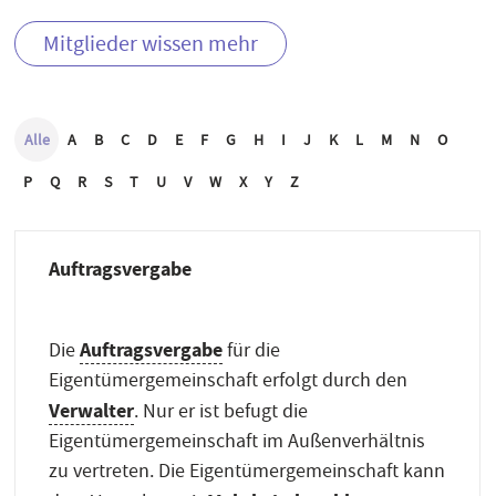
Mitglieder wissen mehr
Alle
A
B
C
D
E
F
G
H
I
J
K
L
M
N
O
P
Q
R
S
T
U
V
W
X
Y
Z
Auftragsvergabe
Auftragsvergabe
Die
für die
Eigentümergemeinschaft erfolgt durch den
Verwalter
. Nur er ist befugt die
Eigentümergemeinschaft im Außenverhältnis
zu vertreten. Die Eigentümergemeinschaft kann