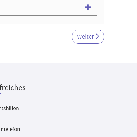
Nächster Beitrag: Zeitsc
Weiter
freiches
tshilfen
ntelefon