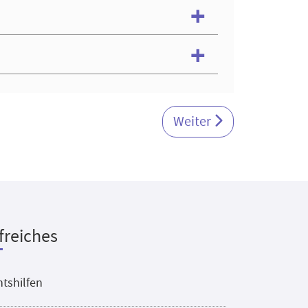
Nächster Beitrag: Zeitsc
Weiter
freiches
tshilfen