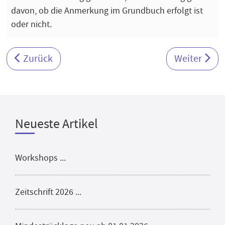
davon, ob die Anmerkung im Grundbuch erfolgt ist
oder nicht.
Vorheriger Beitrag: Darf jeder eine Sat-Anlage mo
Nächster Be
Zurück
Weiter
Neueste Artikel
Workshops ...
Zeitschrift 2026 ...