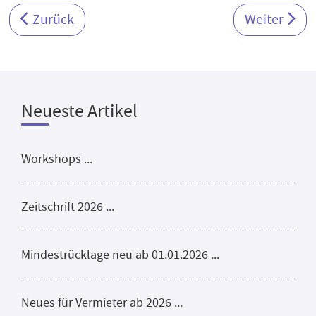
Vorheriger Beitrag: Glossar Wohnungseigentum vo
Nächster Be
Zurück
Weiter
Neueste Artikel
Workshops ...
Zeitschrift 2026 ...
Mindestrücklage neu ab 01.01.2026 ...
Neues für Vermieter ab 2026 ...