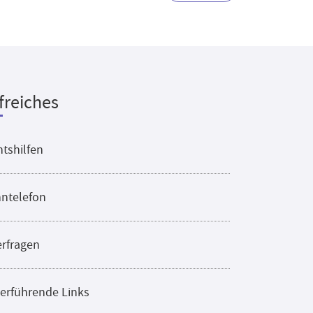
freiches
tshilfen
ntelefon
erfragen
erführende Links