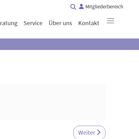
Mitgliederbereich
≡
ratung
Service
Über uns
Kontakt
Nächster Beitrag: Wenn
Weiter